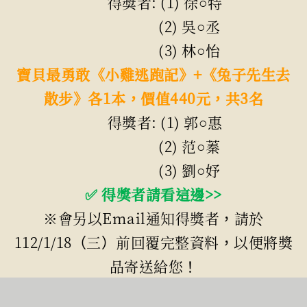
得獎者: (1) 徐○特
(2) 吳○丞
(3) 林○怡
寶貝最勇敢《小雞逃跑記》+《兔子先生去
散步》各1本，價值440元，共3名
得獎者: (1) 郭○惠
(2) 范○蓁
(3) 劉○妤
✅ 得獎者請看這邊>>
※會另以Email通知得獎者，請於
112/1/18
（三）前回覆完整資料，以便將獎
品寄送給您！