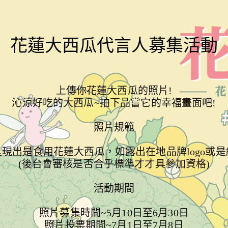
花蓮大西瓜代言人募集活動
上傳你花蓮大西瓜的照片!

沁涼好吃的大西瓜~拍下品嘗它的幸福畫面吧!

照片規範

現出是食用花蓮大西瓜，如露出在地品牌logo或是
(後台會審核是否合乎標準才才具參加資格)

活動期間

照片募集時間~5月10日至6月30日

照片投票期間~7月1日至7月8日
