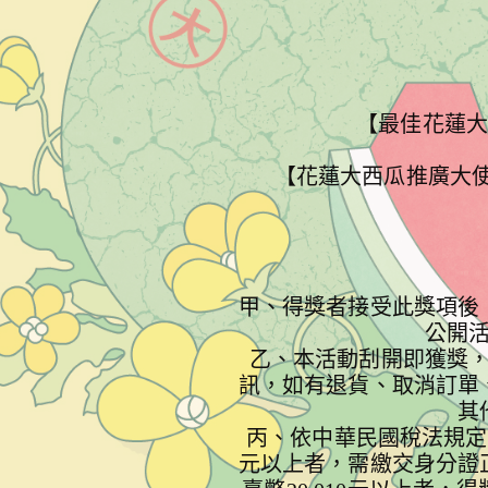
【最佳花蓮大
【花蓮大西瓜推廣大使
甲、得獎者接受此獎項後
公開
乙、本活動刮開即獲獎
訊，如有退貨、取消訂單
其
丙、依中華民國稅法規定
元以上者，需繳交身分證