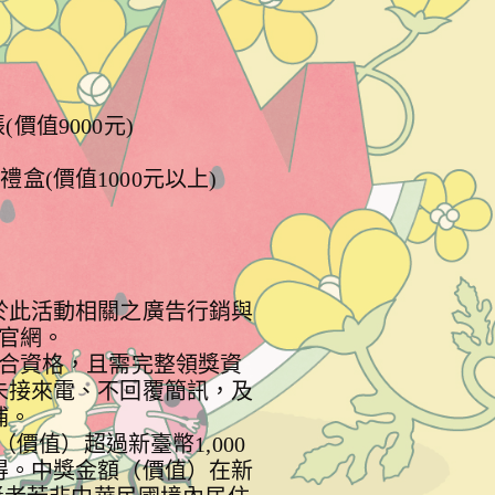
9000元)

價值1000元以上)

於此活動相關之廣告行銷與
網。

合資格，且需完整領獎資
未接來電、不回覆簡訊，及
。

值）超過新臺幣1,000
得。中獎金額（價值）在新