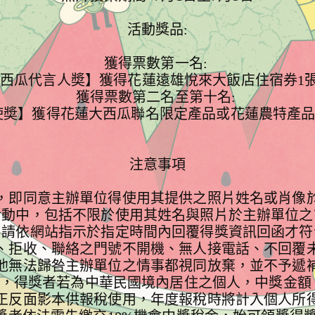
活動獎品:

獲得票數第一名: 

西瓜代言人奬】獲得花蓮遠雄悅來大飯店住宿券1張(價值
獲得票數第二名至第十名: 

奬】獲得花蓮大西瓜聯名限定產品或花蓮農特產品禮盒(
注意事項

，即同意主辦單位得使用其提供之照片姓名或肖像
活動中，包括不限於使用其姓名與照片於主辦單位之官
，請依網站指示於指定時間內回覆得獎資訊回函才符
、拒收、聯絡之門號不開機、無人接電話、不回覆
他無法歸咎主辦單位之情事都視同放棄，並不予遞補
，得獎者若為中華民國境內居住之個人，中獎金額（價
正反面影本供報稅使用，年度報稅時將計入個人所