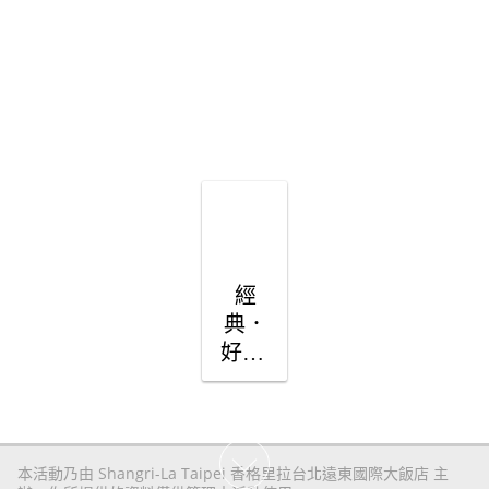
獎品
經
典．
好月 
月餅
禮盒 

(價值
1,388
本活動乃由 Shangri-La Taipei 香格里拉台北遠東國際大飯店 主