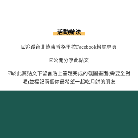
活動辦法
☑️追蹤台北遠東香格里拉Facebook粉絲專頁
☑️公開分享此貼文
☑️於此篇貼文下留言貼上答題完成的截圖畫面(需要全對
喔)並標記兩個你最希望一起吃月餅的朋友