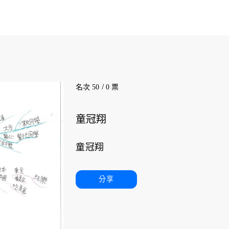
/
名次 50
0 票
童冠翔
童冠翔
分享